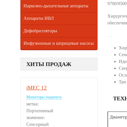
9700/9500
Наркозно-дыхательные аппараты
Хирургич
Аппараты ИВЛ
обеспечи
Дефибрилляторы
Инфузионные и шприцевые насосы
Хир
Сен
Иде
ХИТЫ ПРОДАЖ
Све
Осл
Три
iMEC 12
Мониторы пациента
ТЕХ
метка:
Портативный
Диаметр
значение:
Сенсорный