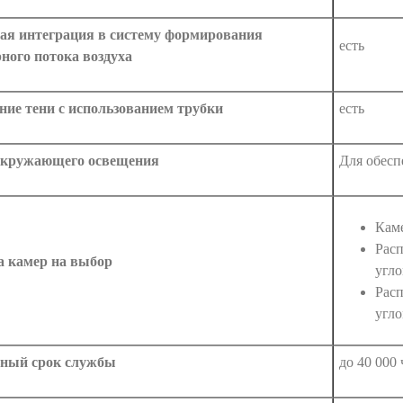
ая интеграция в систему формирования
есть
ного потока воздуха
ние тени с использованием трубки
есть
окружающего освещения
Для обесп
Каме
Расп
а камер на выбор
угло
Расп
угло
ный срок службы
до 40 000 