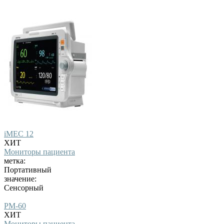
iMEC 12
ХИТ
Мониторы пациента
метка:
Портативный
значение:
Сенсорный
PM-60
ХИТ
Мониторы пациента