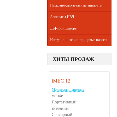
Наркозно-дыхательные аппараты
Аппараты ИВЛ
Дефибрилляторы
Инфузионные и шприцевые насосы
ХИТЫ ПРОДАЖ
iMEC 12
Мониторы пациента
метка:
Портативный
значение:
Сенсорный