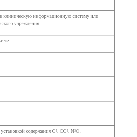
 в клиническую информационную систему или
ского учреждения
жиме
 установкой содержания O², CO², N²O.