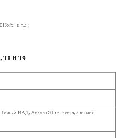
Sx/x4 и т.д.)
T8 И T9
 Темп, 2 ИАД; Анализ ST-сегмента, аритмий,