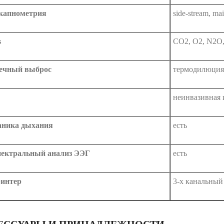
капнометрия
side-stream, ma
s
CO2, O2, N2O,
ечный выброс
термодилюция
неинвазивная 
ника дыхания
есть
пектральный анализ ЭЭГ
есть
интер
3-х канальный
ЕССУАРЫ И ПРИНАДЛЕЖНОСТИ