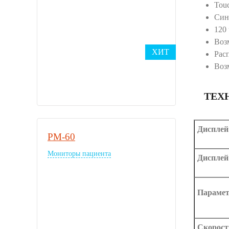
Touc
Син
120
Воз
ХИТ
Рас
Воз
ТЕХ
Дисплей
PM-60
Мониторы пациента
Дисплей
Параме
Скорост