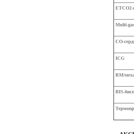
ETCO2-
Multi-ga
CO-серд
ICG
RM/меха
BIS-бис
Термопр
АКС