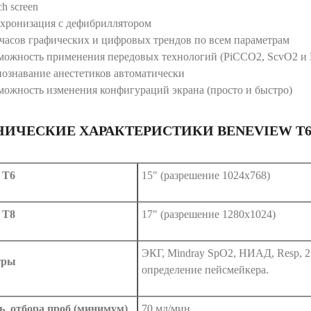
h screen
хронизация с дефибриллятором
 часов графических и цифровых трендов по всем параметрам
можность применения передовых технологий (PiCCO2, ScvO2 и BI
познавание анестетиков автоматически
можность изменения конфигураций экрана (просто и быстро)
НИЧЕСКИЕ ХАРАКТЕРИСТИКИ BENEVIEW T6, 
 T6
15" (разрешение 1024x768)
 Т8
17" (разрешение 1280х1024)
ЭКГ, Mindray SpO2, НИАД, Resp, 2
тры
определение пейсмейкера.
ь отбора проб (минимум)
70 мл/мин