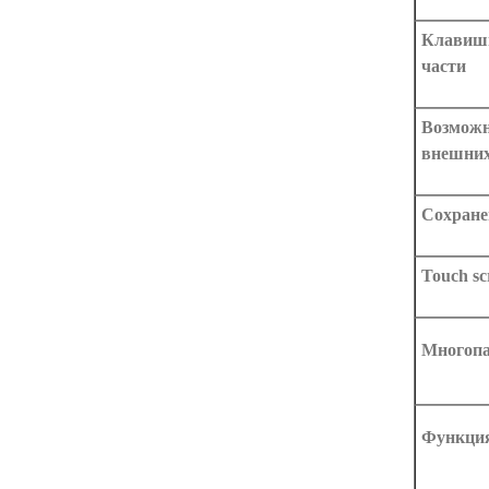
Клавиши
части
Возможн
внешних
Сохране
Touch sc
Многопа
Функция