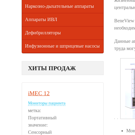
жизненны
Наркозно-дыхательные аппараты
централь
Аппараты ИВЛ
BeneView 
необходим
Дефибрилляторы
Данные ап
Инфузионные и шприцевые насосы
труда мог
ХИТЫ ПРОДАЖ
iMEC 12
Мониторы пациента
метка:
Портативный
значение:
Мон
Сенсорный