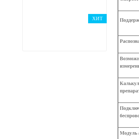
ХИТ
Поддерж
Распозн
Возможн
измерен
Калькул
препара
Подключ
беспров
Модуль 