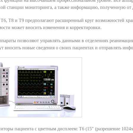
х функций на высочайшем профессиональном уровне. Все аппар
ной станции мониторинга, а также информацию, полученную от
T6, T8 и T9 предполагают расширенный круг возможностей хра
ости может вносить изменения и корректировки.
параты позволяют управлять данными в отделениях реанимации
ут вносить новые сведения о своих пациентах и отправлять ин
иторы пациента с цветным дисплеем: T6 (15" (разрешение 1024x7