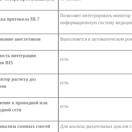
Позволяет интегрировать монитор
ка протокола HL7
информационную систему медицин
авание анестетиков
Выполняется в автоматическом ре
ость интеграции
есть
ия BIS
ятор расчета доз
есть
тов
ение к проводной или
есть
одной сети
анализа газовых смесей
Для анализа дыхательных циклов с