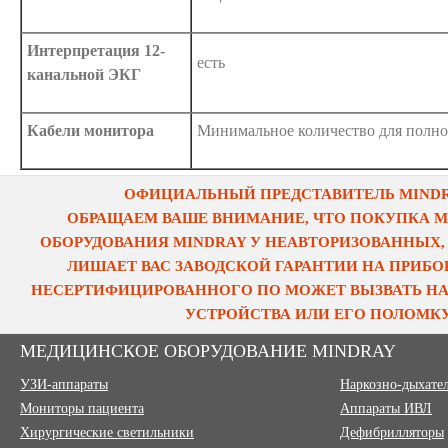
Интерпретация 12-
есть
канальной ЭКГ
Кабели монитора
Минимальное количество для полн
ОФИЦИАЛЬНЫЙ ПРЕДСТАВИТЕЛЬ MINDRA
ОБРАЩАЕМ ВАШЕ ВНИМАНИЕ, ЧТО ПОКУПКА 
ОБОРУДОВАНИЯ MINDRAY У НЕАВТОРИЗОВАННЫХ,
ЛИШАЕТ ВАС ЗАВОДСКОЙ ГАРАНТИИ НА ПРИБОР
НЕСЕРТИФИЦИРОВАННОГО ПО МОЖЕТ ВЫЗВАТЬ НА
УСТРОЙСТВА ИЛИ ЕГО ПОЛОМКУ
МЕДИЦИНСКОЕ ОБОРУДОВАНИЕ MINDRAY
УЗИ-аппараты
Наркозно-дыхате
Мониторы пациента
Аппараты ИВЛ
Хирургические светильники
Дефибрилляторы