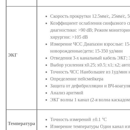
Скорость прокрутки 12.5мм/с, 25мм/с, 
Коэффициент ослабления синфазного с
диагностики: >90 dB; Режим мониторин
хирургии: >105 dB
Измерение ЧСС Диапазон взрослые: 15-
новорожденные/дети: 15-350 уд/мин
ЭКГ
Отведения 3-х канальный кабель ЭКГ; 3-lea
Выбор усиления x0.25; x0.5; x1; x2; авт
Точность ЧСС Наибольшее из 1уд/мин 
Определение пейсмейкера
Защита от дефибрилляции и ВЧ-коагуля
Анализ аритмий
ЭКГ волны 1 канал (2-я волна каскадом
Точность измерений ±0.1 °C
Температура
Измерение температуры Один канал из