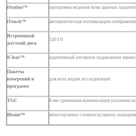
iStation™
программа ведения базы данных пациент
iTouch™
автоматическая оптимизация изображен
Встроенный
320 Гб
жесткий диск
iClear™
адаптивный алгоритм подавления зернис
Пакеты
измерений и
для всех видов исследований
программ
TGC
8-ми уровневая компенсация усиления п
iBeam™
многолучевое сложносоставное сканиро