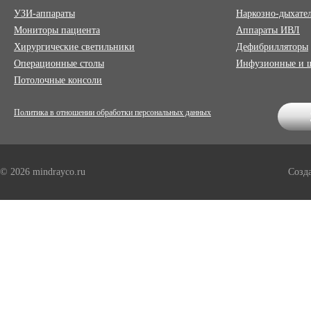
УЗИ-аппараты
Наркозно-дыхате
Мониторы пациента
Аппараты ИВЛ
Хирургические светильники
Дефибрилляторы
Операционные столы
Инфузионные и 
Потолочные консоли
Политика в отношении обработки персональных данных
© 2026 mindrayco.ru
Созд