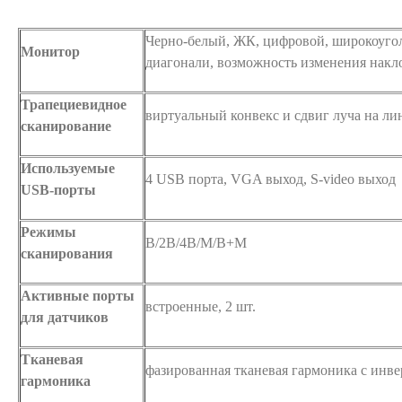
Черно-белый, ЖК, цифровой, широкоуго
Монитор
диагонали, возможность изменения накл
Трапециевидное
виртуальный конвекс и сдвиг луча на л
сканирование
Используемые
4 USB порта, VGA выход, S-video выход
USB-порты
Режимы
B/2B/4B/M/B+M
сканирования
Активные порты
встроенные, 2 шт.
для датчиков
Тканевая
фазированная тканевая гармоника с инв
гармоника