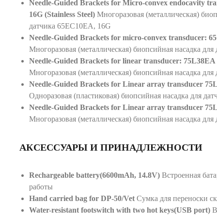
Needle-Guided Brackets for Micro-convex endocavity t
16G (Stainless Steel)
Многоразовая (металлическая) биоп
датчика 65EC10EA, 16G
Needle-Guided Brackets for micro-convex transducer: 65
Многоразовая (металлическая) биопсийная насадка для
Needle-Guided Brackets for linear transducer: 75L38EA (
Многоразовая (металлическая) биопсийная насадка для
Needle-Guided Brackets for Linear array transducer 75
Одноразовая (пластиковая) биопсийная насадка для да
Needle-Guided Brackets for Linear array transducer 75L5
Многоразовая (металлическая) биопсийная насадка для
АКСЕССУАРЫ И ПРИНАДЛЕЖНОСТИ
Rechargeable battery(6600mAh, 14.8V)
Встроенная батар
работы
Hand carried bag for DP-50/Vet
Сумка для переноски ск
Water-resistant footswitch with two hot keys(USB port)
В