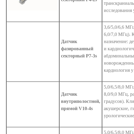
транскраниал
исследования 
3,6/5,0/6,6 МГ
6,0/7,0 МГц).
Датчик
назначение: д
фазированный
и кардиологич
секторный P7-3s
абдоминальны
новорожденны
кардиология 
5,0/6,5/8,0 МГ
Датчик
8,0/9,0 МГц, р
внутриполостной,
градусов). Кл
прямой V10-4s
акушерские, г
урологические
5,0/6,5/8,0 МГ