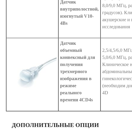
Датчик
8,0/9,0 МГц, р
внутриполостной,
градусов). Кл
изогнутый V10-
акушерские и 
4Bs
исследования
Датчик
объемный
2,5/4,5/6,0 МГ
конвексный для
5,0/6,0 МГц, р
получения
Клиническое н
трехмерного
абдоминальны
изображения в
гинекологичес
режиме
(необходим д
реального
4D
времени 4CD4s
ДОПОЛНИТЕЛЬНЫЕ ОПЦИИ