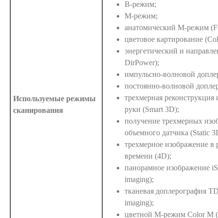
B-режим;
M-режим;
анатомический М-режим (Fr
цветовое картирование (Col
энергетический и направле
DirPower);
импульсно-волновой допле
постоянно-волновой допле
трехмерная реконструкция
Используемые режимы
руки (Smart 3D);
сканирования
получение трехмерных изо
объемного датчика (Static 3
трехмерное изображение в 
времени (4D);
панорамное изображение iS
imaging);
тканевая доплерография TDI
imaging);
цветной М-режим Color M 