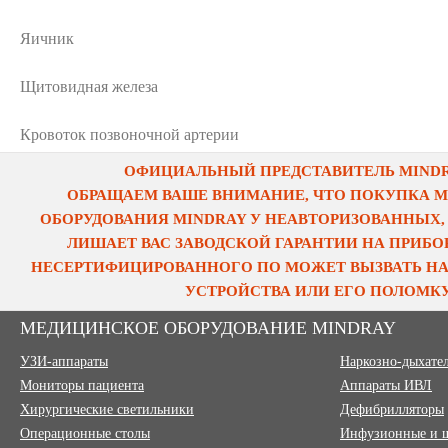
Яичник
Щитовидная железа
Кровоток позвоночной артерии
ОФИЦИАЛЬНЫЙ ПРЕДСТАВИТЕЛЬ MINDRA
ОБРАЩАЕМ ВАШЕ ВНИМАНИЕ, ЧТО ПОКУПКА 
ОБОРУДОВАНИЯ MINDRAY У НЕАВТОРИЗОВАННЫХ,
ЛИШАЕТ ВАС ЗАВОДСКОЙ ГАРАНТИИ НА ПРИБОР
НЕСЕРТИФИЦИРОВАННОГО ПО МОЖЕТ ВЫЗВАТЬ НА
УСТРОЙСТВА ИЛИ ЕГО ПОЛОМКУ
МЕДИЦИНСКОЕ ОБОРУДОВАНИЕ MINDRAY
УЗИ-аппараты
Наркозно-дыхате
Мониторы пациента
Аппараты ИВЛ
Хирургические светильники
Дефибрилляторы
Операционные столы
Инфузионные и 