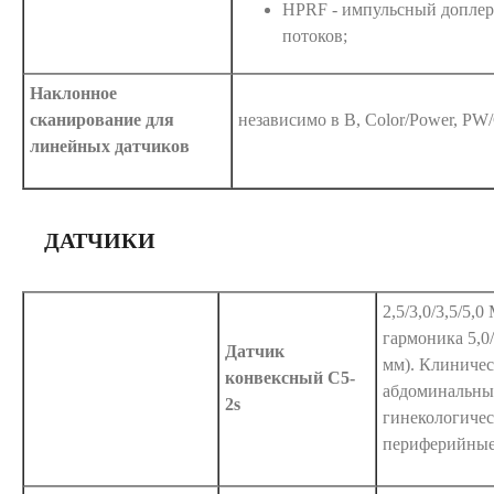
HPRF - импульсный доплер
потоков;
Наклонное
сканирование для
независимо в B, Color/Power, P
линейных датчиков
ДАТЧИКИ
2,5/3,0/3,5/5,0
гармоника 5,0
Датчик
мм). Клиничес
конвексный C5-
абдоминальны
2s
гинекологичес
периферийные