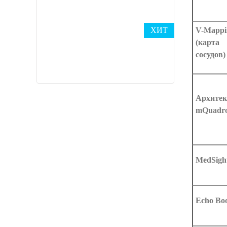
ХИТ
V-Mappi
(карта
сосудов)
Архитек
mQuadr
MedSigh
Echo Boo