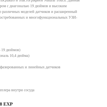
 mQuadro и эластографией Natural Touch. Данная
ором с диагональю 19 дюймов и высоким
р различных моделей датчиков и расширенный
 востребованных и многофункциональных УЗИ-
 19 дюймов)
наль 10,4 дюйма)
я фазированных и линейных датчиков
пплера внутри сосуда
8 EXP