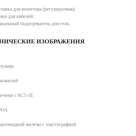
ставка для монитора (регулируемая);
чки для кабелей;
циальный подогреватель для геля.
НИЧЕСКИЕ ИЗОБРАЖЕНИЯ
пузырь
ухожилий
печени с SC5-1E
LPOA
щитовидной железы с эластографией