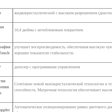
р
жидкокристаллический с высоким разрешением (диагон
ая
10,4 дюйма с антибликовым покрытием
рафия
улучшает воспроизводимость, обеспечивая высокую чув
Touch
хорошие показатели стабильности.
™
допплер с программным управлением
гия
Сочетание новой монокристаллической технологии и 
ления
способность. Матричная технология обеспечивает высо
в
Автоматическое позиционирование рамки цветового до
oppler