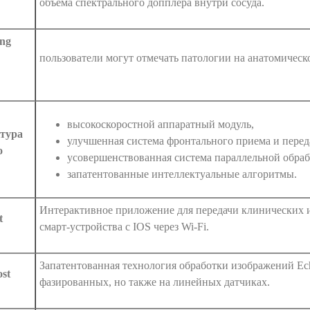
объема спектрального допплера внутри сосуда.
ng
пользователи могут отмечать патологии на анатомическо
высокоскоростной аппаратный модуль,
тура
улучшенная система фронтального приема и перед
o
усовершенствованная система параллельной обра
запатентованные интеллектуальные алгоритмы.
Интерактивное приложение для передачи клинических 
t
смарт-устройства с IOS через Wi-Fi.
Запатентованная технология обработки изображений Ech
st
фазированных, но также на линейных датчиках.