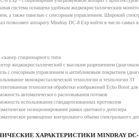
C-8 Exp – стационарный ультразвуковой аппарат с архитектурой
уковая система оснащена удобным жидкокристаллическим монит
ием, а также панелью с сенсорным управлением. Широкий спект
ал позволяют аппарату Mindray DC-8 Exp войти в число самых
-сканер стационарного типа
итор жидкокристаллический с высоким разрешением (диагональ
ель с сенсорным управлением и антибликовым покрытием (диаго
ользование монокристаллической технологии и технологии 3T
атентованная технология обработки изображений Echo Boost дл
можность автоматического распознавания потоков
можность использования стандартизованных протоколов
оматическое позиционирование рамки цветового допплера
оматическое размещение контрольного объема спектрального до
НИЧЕСКИЕ ХАРАКТЕРИСТИКИ MINDRAY DC-