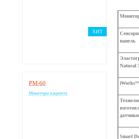
Монито
ХИТ
Сенсорн
панель
Эластог
Natural 
PM-60
iWorks
Мониторы пациента
Техноло
изготов
датчико
Smart D