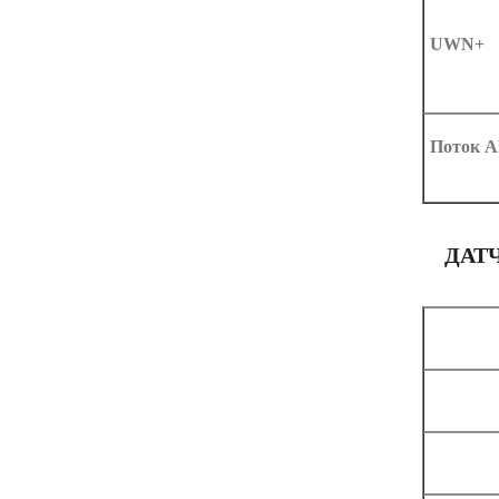
UWN+
Поток 
ДАТ