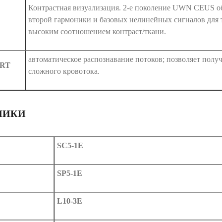
Контрастная визуализация. 2-е поколение UWN CEUS о
второй гармоники и базовых нелинейных сигналов для 
высоким соотношением контраст/ткани.
автоматическое распознавание потоков; позволяет полу
ART
сложного кровотока.
ЧИКИ
SC5-1E
SP5-1E
L10-3E