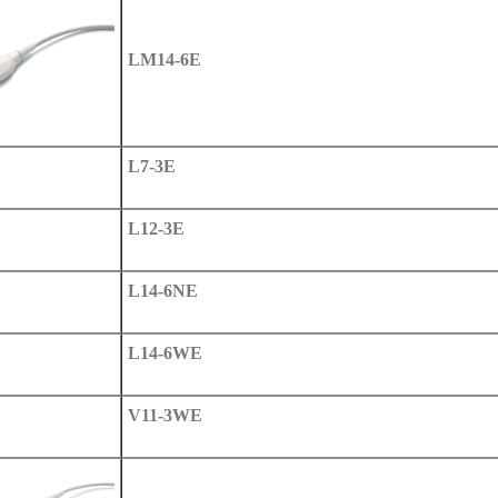
LM14-6E
L7-3E
L12-3E
L14-6NE
L14-6WE
V11-3WE