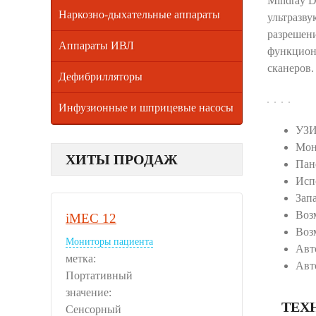
Mindray D
Наркозно-дыхательные аппараты
ультразв
разрешен
Аппараты ИВЛ
функцион
сканеров.
Дефибрилляторы
Инфузионные и шприцевые насосы
УЗИ
Мон
ХИТЫ ПРОДАЖ
Пан
Исп
Зап
Воз
iMEC 12
Воз
Мониторы пациента
Авт
метка:
Авт
Портативный
значение:
ТЕХ
Сенсорный