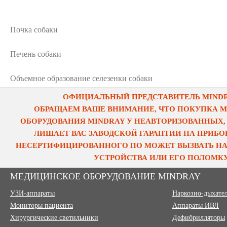
Почка собаки
Печень собаки
Объемное образование селезенки собаки
ОФИЦИАЛЬНЫЙ ПРЕДСТАВИТЕЛЬ MINDRA
ОБРАЩАЕМ ВАШЕ ВНИМАНИЕ, ЧТО ПОКУПКА 
ОБОРУДОВАНИЯ MINDRAY У НЕАВТОРИЗОВАННЫХ,
ЛИШАЕТ ВАС ЗАВОДСКОЙ ГАРАНТИИ НА ПРИБОР
НЕСЕРТИФИЦИРОВАННОГО ПО МОЖЕТ ВЫЗВАТЬ НА
УСТРОЙСТВА ИЛИ ЕГО ПОЛОМКУ
МЕДИЦИНСКОЕ ОБОРУДОВАНИЕ MINDRAY
УЗИ-аппараты
Наркозно-дыхате
Мониторы пациента
Аппараты ИВЛ
Хирургические светильники
Дефибрилляторы