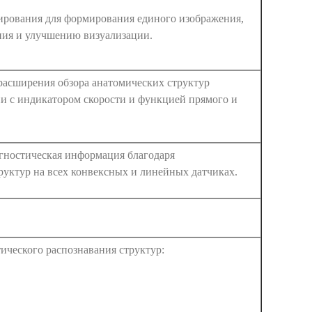
нирования для формирования единого изображения,
ния и улучшению визуализации.
расширения обзора анатомических структур
ии с индикатором скорости и функцией прямого и
гностическая информация благодаря
руктур на всех конвексных и линейных датчиках.
тического распознавания структур: