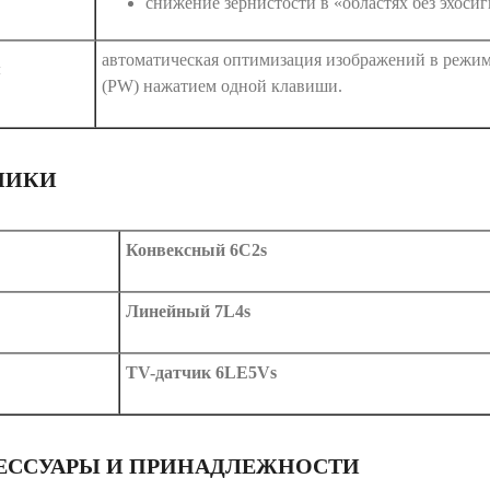
снижение зернистости в «областях без эхоси
автоматическая оптимизация изображений в режим
™
(PW) нажатием одной клавиши.
ЧИКИ
Конвексный 6C2s
Линейный 7L4s
TV-датчик 6LE5Vs
ЕССУАРЫ И ПРИНАДЛЕЖНОСТИ