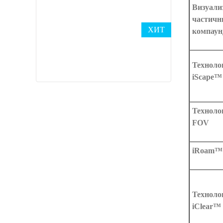
Визуали
частич
ХИТ
компаун
Техноло
iScape™
Техноло
FOV
iRoam™
Техноло
iClear™