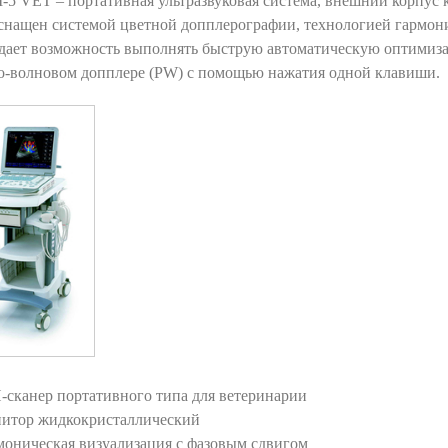
-5 VET – портативная ультразвуковая система, внешний корпус
снащен системой цветной допплерографии, технологией гармони
дает возможность выполнять быструю автоматическую оптимиза
о-волновом допплере (PW) с помощью нажатия одной клавиши.
-сканер портативного типа для ветеринарии
итор жидкокристаллический
моническая визуализация с фазовым сдвигом