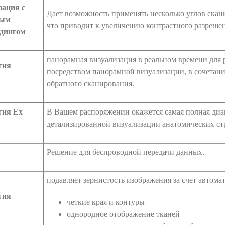
зация с
Дает возможность применять несколько углов ска
ным
что приводит к увеличению контрастного разреше
дингом
панорамная визуализация в реальном времени для 
гия
посредством панорамной визуализации, в сочетан
обратного сканирования.
гия Ex
В Вашем распоряжении окажется самая полная диа
детализированной визуализации анатомических ст
Решение для беспроводной передачи данных.
подавляет зернистость изображения за счет автома
гия
четкие края и контуры
однородное отображение тканей