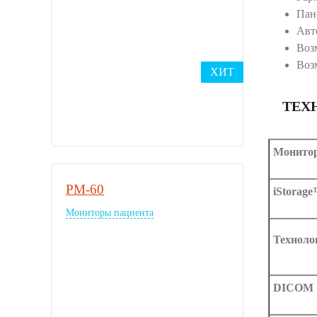
Пан
Авт
Воз
Воз
ХИТ
ТЕХ
Монито
PM-60
iStorag
Мониторы пациента
Техноло
DICOM