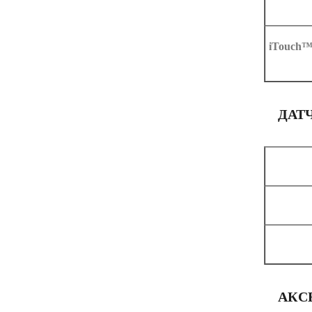
iTouch
ДАТ
АКС