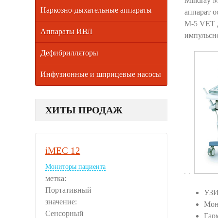
Mindray М
Наркозно-дыхательные аппараты
аппарат о
М-5 VET 
Аппараты ИВЛ
импульсн
Дефибрилляторы
Инфузионные и шприцевые насосы
ХИТЫ ПРОДАЖ
iMEC 12
Мониторы пациента
метка:
Портативный
УЗИ
значение:
Мон
Сенсорный
Гар