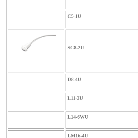
C5-1U
SC8-2U
D8-4U
L11-3U
L14-6WU
LM16-4U