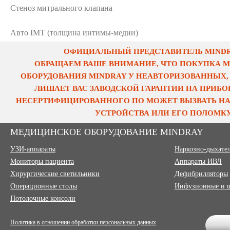
Стеноз митрального клапана
Авто IMT (толщина интимы-медии)
ОФИЦИАЛЬНЫЙ ПРЕДСТАВИТЕЛЬ MINDRA
ОБРАЩАЕМ ВАШЕ ВНИМАНИЕ, ЧТО ПОКУПКА 
ОБОРУДОВАНИЯ MINDRAY У НЕАВТОРИЗОВАННЫХ,
ЛИШАЕТ ВАС ЗАВОДСКОЙ ГАРАНТИИ НА ПРИБОР
НЕСЕРТИФИЦИРОВАННОГО ПО МОЖЕТ ВЫЗВАТЬ НА
УСТРОЙСТВА ИЛИ ЕГО ПОЛОМКУ
МЕДИЦИНСКОЕ ОБОРУДОВАНИЕ MINDRAY
УЗИ-аппараты
Наркозно-дыхате
Мониторы пациента
Аппараты ИВЛ
Хирургические светильники
Дефибрилляторы
Операционные столы
Инфузионные и 
Потолочные консоли
Политика в отношении обработки персональных данных