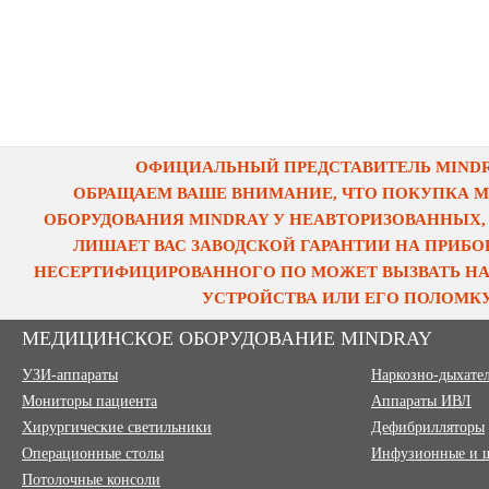
ОФИЦИАЛЬНЫЙ ПРЕДСТАВИТЕЛЬ MINDRA
ОБРАЩАЕМ ВАШЕ ВНИМАНИЕ, ЧТО ПОКУПКА 
ОБОРУДОВАНИЯ MINDRAY У НЕАВТОРИЗОВАННЫХ,
ЛИШАЕТ ВАС ЗАВОДСКОЙ ГАРАНТИИ НА ПРИБОР
НЕСЕРТИФИЦИРОВАННОГО ПО МОЖЕТ ВЫЗВАТЬ НА
УСТРОЙСТВА ИЛИ ЕГО ПОЛОМКУ
МЕДИЦИНСКОЕ ОБОРУДОВАНИЕ MINDRAY
УЗИ-аппараты
Наркозно-дыхате
Мониторы пациента
Аппараты ИВЛ
Хирургические светильники
Дефибрилляторы
Операционные столы
Инфузионные и 
Потолочные консоли