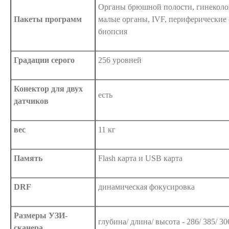
Органы брюшной полости, гинеколог
Пакеты программ
малые органы, IVF, периферические 
биопсия
Градации серого
256 уровней
Конектор для двух
есть
датчиков
вес
11 кг
Память
Flash карта и USB карта
DRF
динамическая фокусировка
Размеры УЗИ-
глубина/ длина/ высота - 286/ 385/ 3
сканера