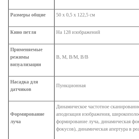
Размеры общие
50 x 0,5 x 122,5 см
Кино петля
На 128 изображений
Применяемые
режимы
B, М, B/M, B/B
визуализации
Насадка для
Пункционная
датчиков
Динамическое частотное сканировани
Формирование
аподизация изображения, широкополо
луча
формирование луча, динамическая фок
фокусов), динамическая апертура в р