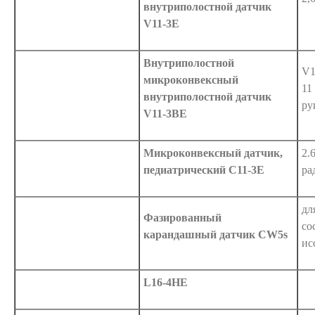
внутриполостной датчик
V11-3E
Внутриполостной
V1
микроконвексный
11
внутриполостной датчик
ру
V11-3BE
Микроконвексный датчик,
2.
педиатрический C11-3E
ра
дл
Фазированный
со
карандашный датчик CW5s
ис
L16-4HE