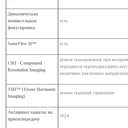
Динамическая
попиксельная
есть
фокусировка
SonoView И™
есть
режим сканирования, при которо
CRI - Compound
передаются перпендикулярно акус
Resolution Imaging
различных наклонных направлени
THI™ (Tissue Harmonic
режим тканевой гармоники
Imaging)
Активные каналы на
1024
прием/передачу