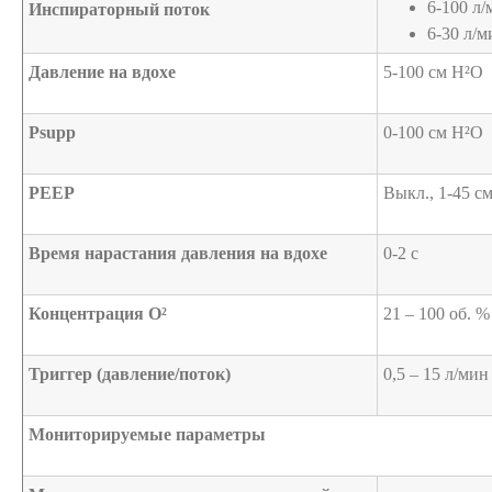
6-100 л/
Инспираторный поток
6-30 л/м
Давление на вдохе
5-100 см H²O
Psupp
0-100 см H²O
PEEP
Выкл., 1-45 с
Время нарастания давления на вдохе
0-2 с
Концентрация О²
21 – 100 об. %
Триггер (давление/поток)
0,5 – 15 л/мин
Мониторируемые параметры