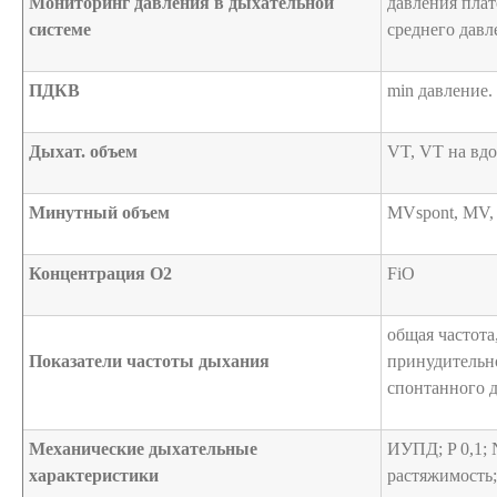
Мониторинг давления в дыхательной
давления плат
системе
среднего давл
ПДКВ
min давление.
Дыхат. объем
VT, VT на вдо
Минутный объем
MVspont, MV,
Концентрация O2
FiO
общая частота
Показатели частоты дыхания
принудительно
спонтанного 
Механические дыхательные
ИУПД; P 0,1; 
характеристики
растяжимость;