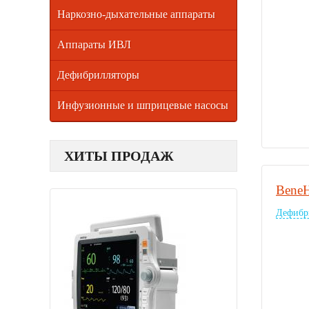
Наркозно-дыхательные аппараты
Аппараты ИВЛ
Дефибрилляторы
Инфузионные и шприцевые насосы
ХИТЫ ПРОДАЖ
BeneH
Дефибр