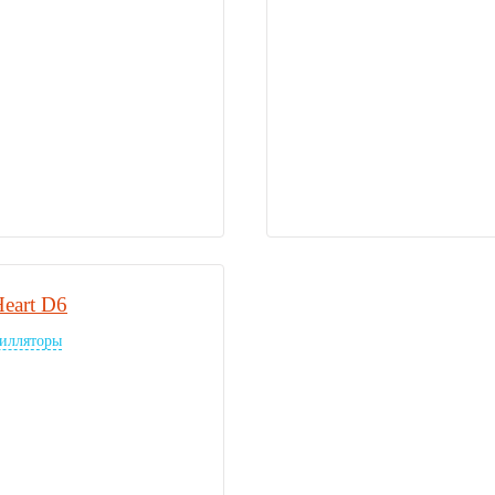
eart D6
илляторы