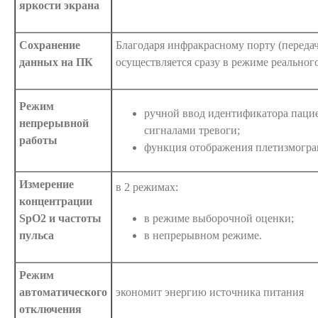
яркости экрана
Сохранение
Благодаря инфракрасному порту (переда
данных на ПК
осуществляется сразу в режиме реальног
Режим
ручной ввод идентификатора паци
непрерывной
сигналами тревоги;
работы
функция отображения плетизмогр
Измерение
в 2 режимах:
концентрации
SpO2 и частоты
в режиме выборочной оценки;
пульса
в непрерывном режиме.
Режим
автоматического
экономит энергию источника питания
отключения