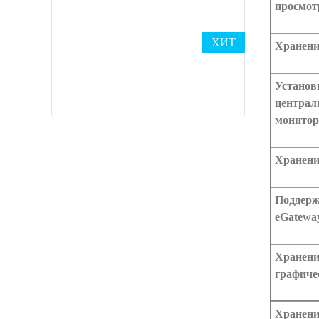
просмот
ХИТ
Хранени
Установк
централ
монитор
Хранени
Поддерж
eGatewa
Хранени
графиче
Хранени