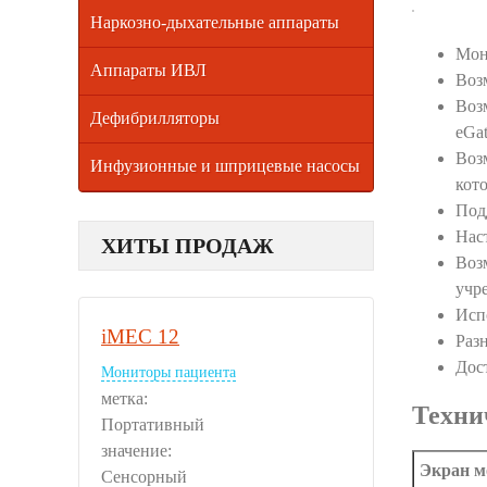
Наркозно-дыхательные аппараты
Мон
Аппараты ИВЛ
Воз
Воз
Дефибрилляторы
eGa
Воз
Инфузионные и шприцевые насосы
кот
Под
Нас
ХИТЫ ПРОДАЖ
Воз
учр
Исп
iMEC 12
Раз
Дос
Мониторы пациента
метка:
Техни
Портативный
значение:
Экран м
Сенсорный