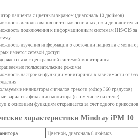
итор пациента с цветным экраном (диагональ 10 дюймов)
можность использования не только основных, но и дополнитель
можность подключения к информационным системам HIS/CIS за 
teway
можность изучения информации о состоянии пациента с монитор
орых имеется сетевой доступ
держка связи с центральной системой мониторинга
траиваемые пользовательские режимы
можность настройки функций мониторинга в зависимости от ба
еждения
ользуемые индикаторы сигналов тревоги (обзор 360 градусов)
ные варианты фиксации монитора (в том числе на стене)
туп к основным функциям открывается за счет одного прикосно
ческие характеристики Mindray iPM 10
онитора
Цветной, диагональ 8 дюймов