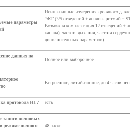
Неинвазивные измерения кровяного давле
ЭКГ (3/5 отведений + анализ аритмий + S
уемые параметры
Возможна комплектация 12 отведений + ан
ий
канала), частота дыхания, частота серде
дополнительных параметров)
ение данных на
Полное или выборочное
яторное
Встроенное, литий-ионное, до 4 часов не
тво
ка протокола HL7
есть
е записи волновых
в режиме полного
48 часов