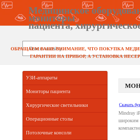
Медицинское оборудова
мониторы
пациента, хирургическо
ОБРАЩАЕМ ВАШЕ ВНИМАНИЕ, ЧТО ПОКУПКА МЕДИ
ГАРАНТИИ НА ПРИБОР, А УСТАНОВКА НЕС
УЗИ-аппараты
МОН
Мониторы пациента
Хирургические светильники
Скачать бу
Mindray 
Операционные столы
широким 
компактн
Потолочные консоли