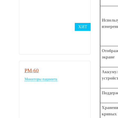
Использ
измерен
ХИТ
Отображ
экране
PM-60
Аккумул
устройс
Мониторы пациента
Поддерж
Хранени
кривых 