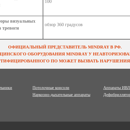
100
и
оры визуальных
обзор 360 градусов
в тревоги
ОФИЦИАЛЬНЫЙ ПРЕДСТАВИТЕЛЬ MINDRAY В РФ.
ЦИНСКОГО ОБОРУДОВАНИЯ MINDRAY У НЕАВТОРИЗОВАН
ЕРТИФИЦИРОВАННОГО ПО МОЖЕТ ВЫЗВАТЬ НАРУШЕНИЯ 
ильники
Потолочные консоли
Аппараты ИВЛ
Наркозно-дыхательные аппараты
Дефибриллято