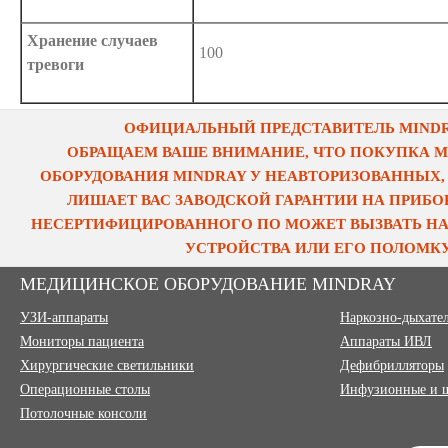
Хранение случаев
100
тревоги
ОФИЦИАЛЬНЫЙ ПРЕДСТАВИТЕЛЬ MINDRA
ОБРАЩАЕМ ВАШЕ ВНИМАНИЕ, ЧТО ПОКУПКА 
ОБОРУДОВАНИЯ MINDRAY У НЕАВТОРИЗОВАННЫХ,
ЛИШАЕТ ВАС ЗАВОДСКОЙ ГАРАНТИИ НА ПРИБОР
НЕСЕРТИФИЦИРОВАННОГО ПО МОЖЕТ ВЫЗВАТЬ НА
УСТРОЙСТВА ИЛИ ЕГО ПОЛОМКУ
МЕДИЦИНСКОЕ ОБОРУДОВАНИЕ MINDRAY
УЗИ-аппараты
Наркозно-дыхате
Мониторы пациента
Аппараты ИВЛ
Хирургические светильники
Дефибрилляторы
Операционные столы
Инфузионные и 
Потолочные консоли