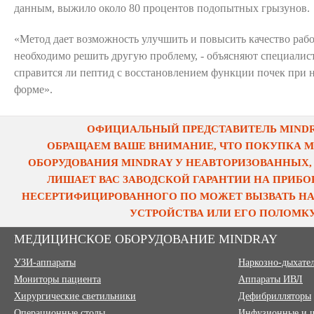
данным, выжило около 80 процентов подопытных грызунов.
«Метод дает возможность улучшить и повысить качество раб
необходимо решить другую проблему, - объясняют специалис
справится ли пептид с восстановлением функции почек при 
форме».
ОФИЦИАЛЬНЫЙ ПРЕДСТАВИТЕЛЬ MINDRA
ОБРАЩАЕМ ВАШЕ ВНИМАНИЕ, ЧТО ПОКУПКА 
ОБОРУДОВАНИЯ MINDRAY У НЕАВТОРИЗОВАННЫХ,
ЛИШАЕТ ВАС ЗАВОДСКОЙ ГАРАНТИИ НА ПРИБОР
НЕСЕРТИФИЦИРОВАННОГО ПО МОЖЕТ ВЫЗВАТЬ НА
УСТРОЙСТВА ИЛИ ЕГО ПОЛОМКУ
МЕДИЦИНСКОЕ ОБОРУДОВАНИЕ MINDRAY
УЗИ-аппараты
Наркозно-дыхате
Мониторы пациента
Аппараты ИВЛ
Хирургические светильники
Дефибрилляторы
Операционные столы
Инфузионные и 