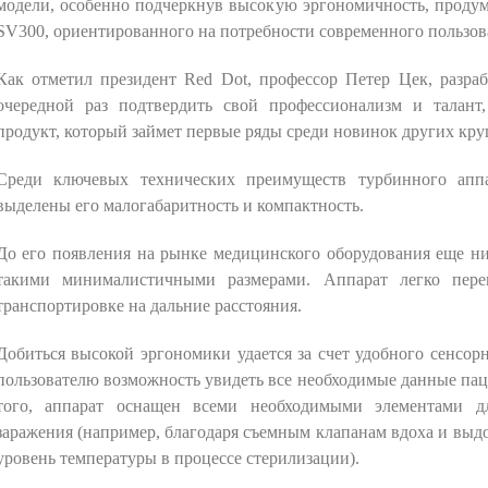
модели, особенно подчеркнув высокую эргономичность, проду
SV300, ориентированного на потребности современного пользов
Как отметил президент Red Dot, профессор Петер Цек, разраб
очередной раз подтвердить свой профессионализм и талант
продукт, который займет первые ряды среди новинок других кру
Среди ключевых технических преимуществ турбинного ап
выделены его малогабаритность и компактность.
До его появления на рынке медицинского оборудования еще ни
такими минималистичными размерами. Аппарат легко перем
транспортировке на дальние расстояния.
Добиться высокой эргономики удается за счет удобного сенсо
пользователю возможность увидеть все необходимые данные пац
того, аппарат оснащен всеми необходимыми элементами д
заражения (например, благодаря съемным клапанам вдоха и вы
уровень температуры в процессе стерилизации).