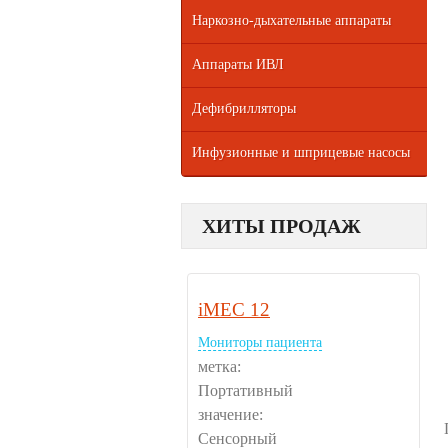
Наркозно-дыхательные аппараты
Аппараты ИВЛ
Дефибрилляторы
Инфузионные и шприцевые насосы
ХИТЫ ПРОДАЖ
iMEC 12
Мониторы пациента
метка:
Портативный
значение:
Сенсорный