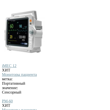
iMEC 12
ХИТ
Мониторы пациента
метка:
Портативный
значение:
Сенсорный
PM-60
ХИТ
Мониторы пациента