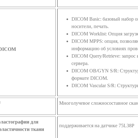
DICOM Basic: базовый набор о
носители, печать.
DICOM Worklist: Опция загруз
DICOM MPPS: опция, позволяю
информацию об условиях пров
 DICOM
DICOM Query/Retrieve: запрос
сервера.
DICOM OB/GYN S/R: Структури
формате DICOM.
DICOM Vascular S/R: Структу
™
Многолучевое сложносоставное ска
эластографии для
поддерживается на датчике 75L38P
эластичности ткани