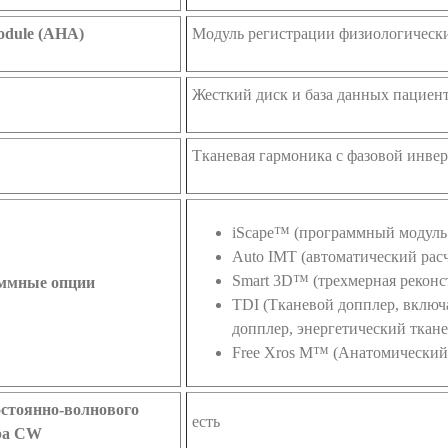
dule (AHA)
Модуль регистрации физиологическ
Жесткий диск и база данных пациент
Тканевая гармоника c фазовой инве
iScape™ (программный модуль
Auto IMT (автоматический рас
Smart 3D™ (трехмерная реконс
ммные опции
TDI (Тканевой допплер, включ
допплер, энергетический ткан
Free Xros M™ (Анатомический 
остоянно-волнового
есть
ра CW