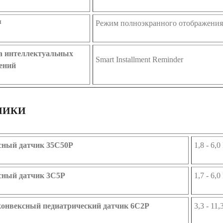
™
Режим полноэкранного отображения
а интеллектуальных
Smart Installment Reminder
ений
ЧИКИ
сный датчик 35C50P
1,8 - 6,
сный датчик 3C5P
1,7 - 6,
онвексный педиатрический датчик 6C2P
3,3 - 11