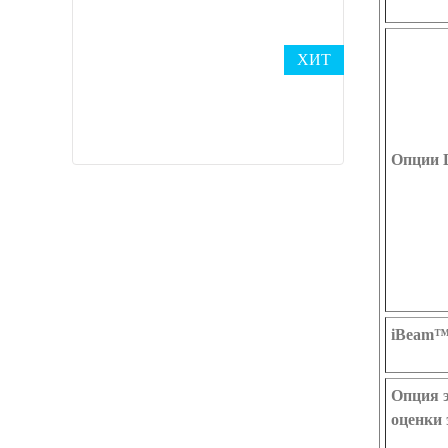
ХИТ
Опции
iBeam
Опция 
оценки 