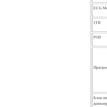
ECG Mo
1TB
PSH
Програ
Блок п
доппле