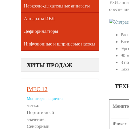
УЗИ-аппар
Наркозно-дыхательные аппараты
обеспечив
Аппараты ИВЛ
Дефибрилляторы
Рас
Воз
Инфузионные и шприцевые насосы
Эрг
90 
3 п
ХИТЫ ПРОДАЖ
Тех
ТЕХ
iMEC 12
Мониторы пациента
метка:
Монито
Портативный
значение:
iPower
Сенсорный