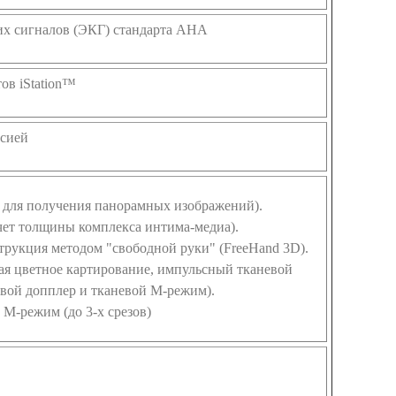
их сигналов (ЭКГ) стандарта AHA
ов iStation™
рсией
 для получения панорамных изображений).
чет толщины комплекса интима-медиа).
трукция методом "свободной руки" (FreeHand 3D).
ая цветное картирование, импульсный тканевой
евой допплер и тканевой М-режим).
М-режим (до 3-х срезов)