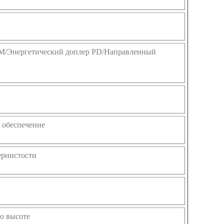
M/Энергетический доплер PD/Направленный
 обеспечение
ернистости
о высоте