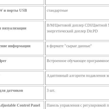
 и порты USB
стандартные
B/M/Цветовой доплер CDI/Цветной 
 визуализации
энергетический доплер Dir.PD
ение информации
в формате "сырые данные"
lper
Встроенное обучающее программное
™
Адаптивный алгоритм подавления з
для датчиков
3 шт.
Adjustable Control Panel
Панель управления с регулировкой п