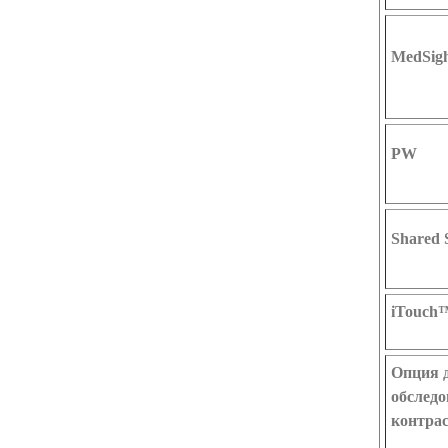
MedSig
PW
Shared 
iTouch
Опция 
обследо
контра