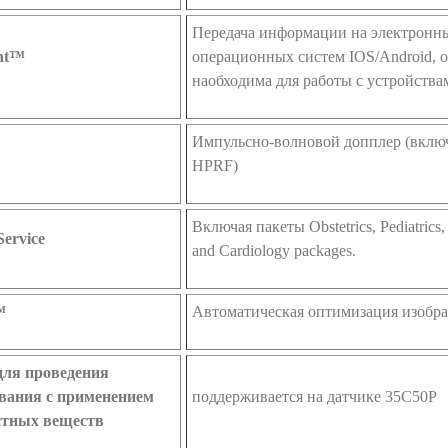
Передача информации на электронны
ht™
операционных систем IOS/Android, о
наобходима для работы с устройствам
Импульсно-волновой допплер (вклю
HPRF)
Включая пакеты Obstetrics, Pediatrics,
Service
and Cardiology packages.
™
Автоматическая оптимизация изобр
для проведения
вания с применением
поддерживается на датчике 35C50P
стных веществ