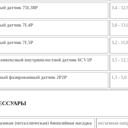
ый датчик 75L38P
3,4 - 12
ый датчик 7L4P
3,0 - 13
ый датчик 7L5P
3,2 - 11
онвексный внутриполостной датчик 6CV1P
3,5 - 12
ный фазированный датчик 2P2P
1,5 - 5,
ЕССУАРЫ
зовая (металлическая) биопсийная насадка
несъемная нап