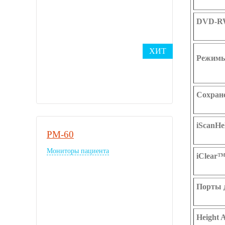
DVD-RW
ХИТ
Режимы
Сохран
iScanHe
PM-60
Мониторы пациента
iClear
Порты 
Height 