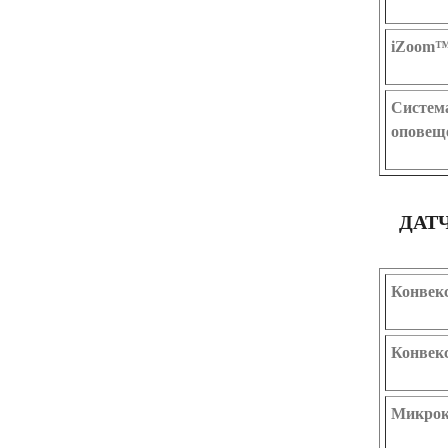
iZoom
Систем
оповещ
ДАТ
Конвек
Конвек
Микрок