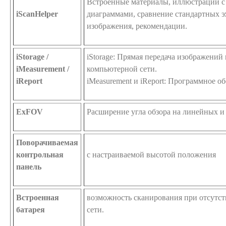
Встроенные материалы, иллюстрации с
iScanHelper
диаграммами, сравнение стандартных э
изображения, рекомендации.
iStorage /
iStorage: Прямая передача изображений
iMeasurement /
компьютерной сети.
iReport
iMeasurement и iReport: Программное о
ExFOV
Расширение угла обзора на линейных и
Поворачиваемая
контрольная
с настраиваемой высотой положения
панель
Встроенная
возможность сканирования при отсутс
батарея
сети.