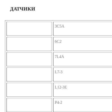
ДАТЧИКИ
3C5A
6C2
7L4A
L7-3
L12-3E
P4-2