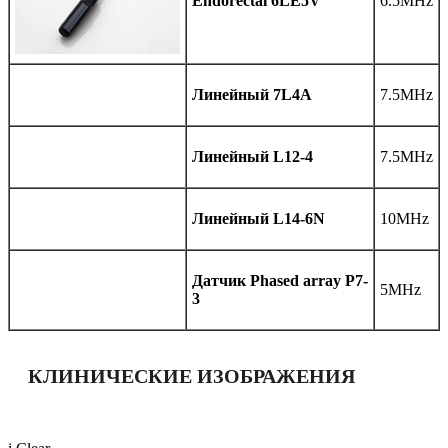
Endorectal 6LE5V
6.5MHz
Линейный 7L4A
7.5MHz
Линейный L12-4
7.5MHz
Линейный L14-6N
10MHz
Датчик Phased array P7-
5MHz
3
КЛИНИЧЕСКИЕ ИЗОБРАЖЕНИЯ