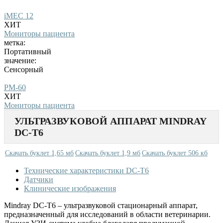
iMEC 12
ХИТ
Мониторы пациента
метка:
Портативный
значение:
Сенсорный
PM-60
ХИТ
Мониторы пациента
УЛЬТРАЗВУКОВОЙ АППАРАТ MINDRAY
DC-T6
Скачать буклет 1,65 мб
Скачать буклет 1,9 мб
Скачать буклет 506 кб
Технические характеристики DC-T6
Датчики
Клинические изображения
Mindray DC-T6 – ультразвуковой стационарный аппарат,
предназначенный для исследований в области ветеринарии.