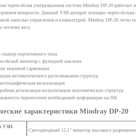
ая черно-белая ультразвуковая система Mindray DP-20 работает 
уровнем мощности. Данный УЗИ-аппарат оснащен черно-белым с
ной панелью управления и клавиатурой. Mindray DP-20 легко п
и легкому весу.
-сканер портативного типа
но-белый монитор с функцией наклона
им тканевой гармоники
кция автоматического распознавания структур
неспецифическая визуализация
робная детализация визуализации анатомических структур
можность перенесения необходимой информации на ПК
ческие характеристики Mindray DP-20
р УЗИ-
Светодиодный 12,1" монитор высокого разрешени