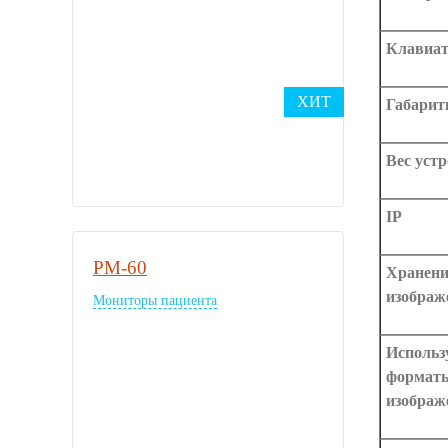
Клавиат
ХИТ
Габари
Вес уст
IP
PM-60
Хранени
изображ
Мониторы пациента
Использ
формат
изображ