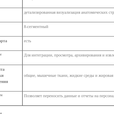
детализированная визуализация анатомических стр
8-сегментный
орта
есть
™
Для интеграции, просмотра, архивирования и извл
нта
ки
общие, мышечные ткани, жидкие среды и жировая 
ения
e™
Позволяет переносить данные и отчеты на персон
и