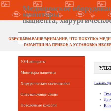
Медицинское оборудова
мониторы
пациента, хирургическо
ОБРАЩАЕМ ВАШЕ ВНИМАНИЕ, ЧТО ПОКУПКА МЕДИ
ГАРАНТИИ НА ПРИБОР, А УСТАНОВКА НЕС
УЗИ-аппараты
УЛЬ
Мониторы пациента
Хирургические светильники
Скачать бу
Тех
Операционные столы
Дат
Потолочные консоли
Кли