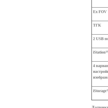
Ex FOV
ТГК
2 USB п
iStation
4 вариа
настрой
изображ
iStorag
Датчик