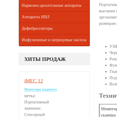
Портативн
Наркозно-дыхательные аппараты
высоким 
Аппараты ИВЛ
эргономич
размерам 
Дефибрилляторы
Инфузионные и шприцевые насосы
УЗИ
Чер
ХИТЫ ПРОДАЖ
Реж
Фун
Тка
Под
iMEC 12
Воз
Мониторы пациента
Техни
метка:
Портативный
значение:
Монито
Сенсорный
сканера