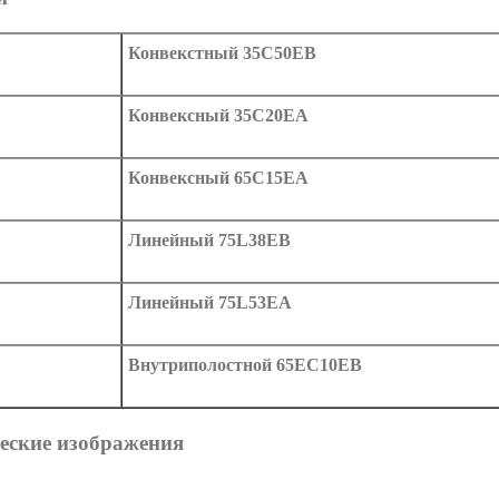
Конвекстный 35C50EB
Конвексный 35C20EA
Конвексный 65C15EA
Линейный 75L38EB
Линейный 75L53EA
Внутриполостной 65EC10EB
еские изображения