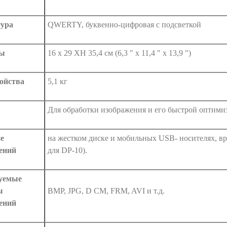
ура
QWERTY, буквенно-цифровая с подсветкой
ты
16 х 29 XH 35,4 см (6,3 " х 11,4 " х 13,9 ")
ройства
5,1 кг
Для обработки изображения и его быстрой оптими
е
на жестком диске и мобильных USB- носителях, вр
ений
для DP-10).
уемые
ы
BMP, JPG, D CM, FRM, AVI и т.д.
ений