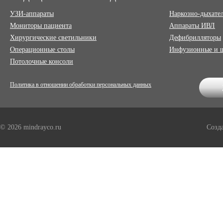
УЗИ-аппараты
Наркозно-дыхате
Мониторы пациента
Аппараты ИВЛ
Хирургические светильники
Дефибрилляторы
Операционные столы
Инфузионные и 
Потолочные консоли
Политика в отношении обработки персональных данных
© 2026 mindrayco.ru
Созд