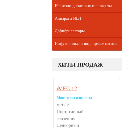
Наркозно-дыхательные аппараты
Аппараты ИВЛ
Дефибрилляторы
Инфузионные и шприцевые насосы
ХИТЫ ПРОДАЖ
iMEC 12
Мониторы пациента
метка:
Портативный
значение:
Сенсорный