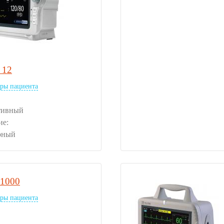
 12
ры пациента
тивный
ие:
рный
1000
ры пациента