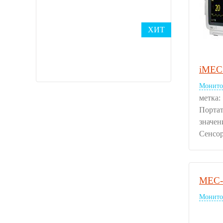
ХИТ
iMEC
Монито
метка:
Порта
значен
Сенсо
MEC-
Монито