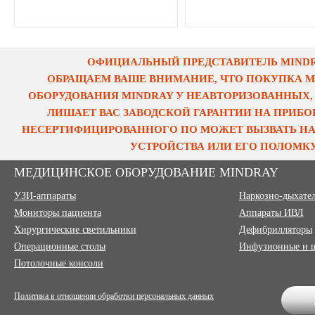
ОФИЦИАЛЬНЫЙ ПРЕДСТАВИТЕЛЬ MINDRA
ОБРАЩАЕМ ВАШЕ ВНИМАНИЕ, ЧТО ПОКУПКА 
ОБОРУДОВАНИЯ MINDRAY У НЕАВТОРИЗОВАННЫХ,
ЛИШАЕТ ВАС ЗАВОДСКОЙ ГАРАНТИИ НА ПРИБОР
НЕСЕРТИФИЦИРОВАННОГО ПО МОЖЕТ ВЫЗВАТЬ НА
УСТРОЙСТВА ИЛИ ЕГО ПОЛОМКУ
МЕДИЦИНСКОЕ ОБОРУДОВАНИЕ MINDRAY
УЗИ-аппараты
Наркозно-дыхате
Мониторы пациента
Аппараты ИВЛ
Хирургические светильники
Дефибрилляторы
Операционные столы
Инфузионные и 
Потолочные консоли
Политика в отношении обработки персональных данных