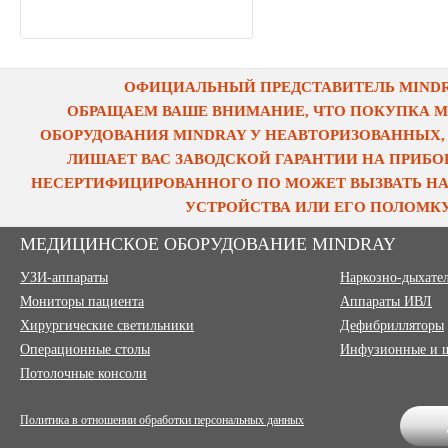
ОФИЦИАЛЬНЫЙ ПРЕДСТАВИТЕЛЬ MINDRA
ОБРАЩАЕМ ВАШЕ ВНИМАНИЕ, ЧТО ПОКУПКА 
ОБОРУДОВАНИЯ MINDRAY У НЕАВТОРИЗОВАННЫХ,
ЛИШАЕТ ВАС ЗАВОДСКОЙ ГАРАНТИИ НА ПРИБОР
НЕСЕРТИФИЦИРОВАННОГО ПО МОЖЕТ ВЫЗВАТЬ НА
УСТРОЙСТВА ИЛИ ЕГО ПОЛОМКУ
МЕДИЦИНСКОЕ ОБОРУДОВАНИЕ MINDRAY
УЗИ-аппараты
Наркозно-дыхате
Мониторы пациента
Аппараты ИВЛ
Хирургические светильники
Дефибрилляторы
Операционные столы
Инфузионные и 
Потолочные консоли
Политика в отношении обработки персональных данных